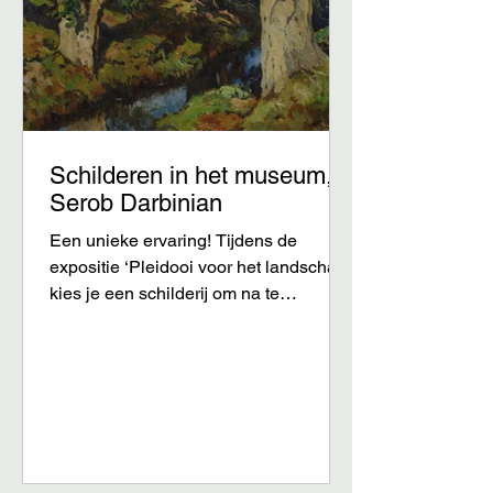
Schilderen in het museum,
Serob Darbinian
Een unieke ervaring! Tijdens de
expositie ‘Pleidooi voor het landschap’
kies je een schilderij om na te
schilderen. Een leerzaam proces om
het handschrift van een andere
schilder te ontleden en daarmee nog
meer de diepte in te gaan met jezelf.
Maandagmiddag half 2 tot 4 uur Data:
23 februari, 2, 9,16, en 23 maart
Minimaal 8 en maximaal 12