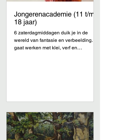
Jongerenacademie (11 t/m
18 jaar)
6 zaterdagmiddagen duik je in de
wereld van fantasie en verbeelding. Je
gaat werken met klei, verf en
tekenmaterialen en ontdekt hoe je jouw
ideeën kunt omzetten in beeld. We
laten ons inspireren door fantasy en
surrealisme: je bedenkt je eigen
fantastische organismen en brengt ze
stap voor stap tot leven.
Experimenteren, durven en je
creativiteit volgen staan centraal. Er is
geen goed of fout alles wat jij kunt
bedenken, mag bestaan! Door een
samenwerking met de gemeente mo