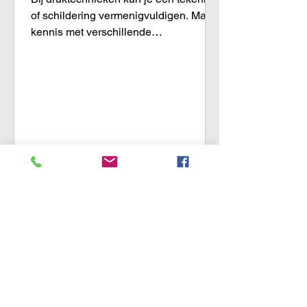
of schildering vermenigvuldigen. Maak
kennis met verschillende
druktechnieken. Hoogdruk, diepdruk,
doordruk en vlakdruk. Elke techniek
heeft een eigen karakter en uitdaging.
Het ambachtelijk karakter is hoog. Door
te spelen met materialen, papier en inkt
kom je tijdens het drukken meestal tot
verrassende resultaten die enorm
inspirerend werken. linosnede 3 lessen
droge naald 1 les ets + suikeraquatint 2
lessen zeefdruk 2 lessen tetrad