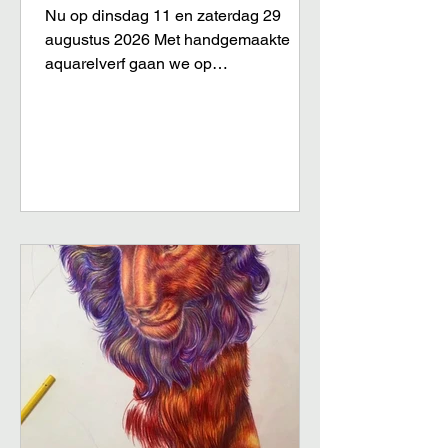
Nu op dinsdag 11 en zaterdag 29
augustus 2026 Met handgemaakte
aquarelverf gaan we op
ontdekkingsreis door het landschap.
Samenwerkend met de natuurlijke flow
van het water en de granulatie van de
verf gaat er een wereld open in
verbinding met het materiaal. Daardoor
bereik je moeiteloos en ontspannen
met een paar streken de mooiste
effecten.Er is veel ruimte voor
experiment, maar ook de verschillende
technieken voor het schilderen met
aquarelverf komen aan de orde. Voor
begi