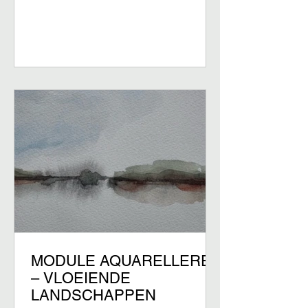
handige basistechniek met olieverf:
van onderschildering in omber gebrand
in enkele stappen naar het eindwerk in
kleur. De module bestaat uit vier lessen
en elke les maak je een nieuw
schilderijtje. Je schildert naar de
waarneming telkens één object na,
zoals een appel, of twee kersen. Met
een eenvoudige compositie
MODULE AQUARELLEREN
– VLOEIENDE
LANDSCHAPPEN