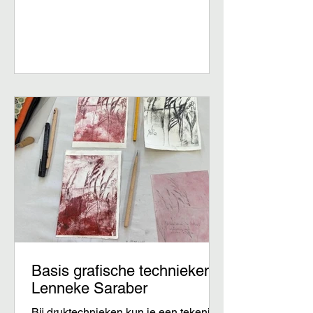
doelgericht gebruiken van de schijf om
tot het gewenste resultaat te komen
kost meer tijd. In deze module zullen
de basistechnieken van het vormen en
afwerken op de draaischijf worden
behandelend: het draaien van een
cilinder, uitbollen, insnoeren en het
afdraaien van de leerharde vorm.
Daarnaast zullen
Basis grafische technieken,
Lenneke Saraber
Bij druktechnieken kun je een tekening