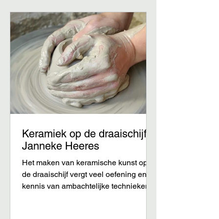
deelnemers 250 euro excl. materiaal
(25 euro korting student VAN).
Aanmelden voor studenten via de mail
info@vrijeacademienunspeet.nl I
Keramiek op de draaischijf,
Janneke Heeres
Het maken van keramische kunst op
de draaischijf vergt veel oefening en
kennis van ambachtelijke technieken.
Na een enkele les staat er misschien
een eenvoudige pot, maar het