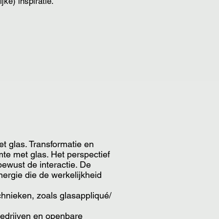
jke) inspiratie.
t glas. Transformatie en
mte met glas. Het perspectief
bewust de interactie. De
energie die de werkelijkheid
chnieken, zoals glasappliqué/
bedrijven en openbare