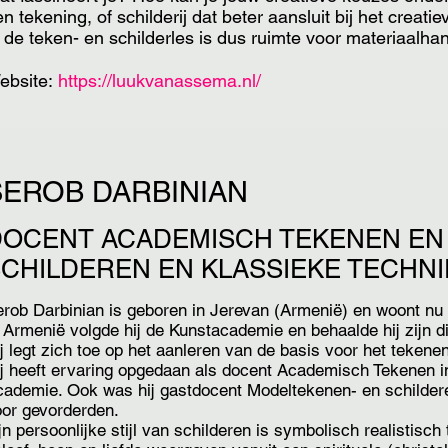
n tekening, of schilderij dat beter aansluit bij het creati
 de teken- en schilderles is dus ruimte voor materiaalhant
ebsite:
https://luukvanassema.nl/
SEROB DARBINIAN
DOCENT ACADEMISCH TEKENEN EN
CHILDEREN EN KLASSIEKE TECHN
rob Darbinian is geboren in Jerevan (Armenië) en woont nu i
 Armenië volgde hij de Kunstacademie en behaalde hij zijn d
j legt zich toe op het aanleren van de basis voor het tekene
j heeft ervaring opgedaan als docent Academisch Tekenen i
ademie. Ook was hij gastdocent Modeltekenen- en schilder
or gevorderden.
jn persoonlijke stijl van schilderen is symbolisch realistisch 