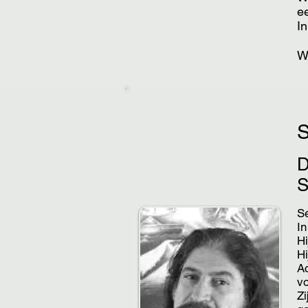
ee
In
W
S
Se
In
Hi
Hi
Ac
vo
Zi