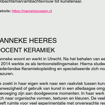
mbachtsman/ambachtsvrouw tot kunstenaar.
ebsite:
https://marcelgoossen.nl
JANNEKE HEERES
DOCENT KERAMIEK
anneke woont en werkt in Utrecht. Na het behalen van e
n 2014 werkte ze als tentoonstellingsmaker. Hierna stude
ederlandse Keramiekopleiding en specialiseerde zich nog
lazuren.
e zoekt in haar eigen werk naar een raakvlak tussen kunst
anwezigheid of gebruik van kunst in een alledaagse omg
oevoeging zijn aan doodgewone momenten. In haar werk
ich naar organische vormen, texturen en kleuren. De veel
eeft ruimte voor veel experimentatie met onverwachte res