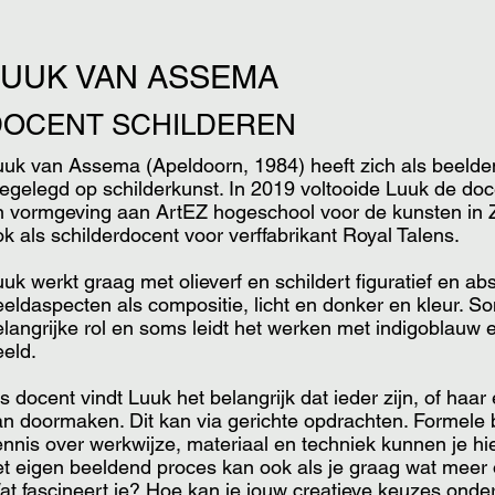
LUUK VAN ASSEMA
DOCENT SCHILDEREN
uuk van Assema (Apeldoorn, 1984) heeft zich als beeld
oegelegd op schilderkunst. In 2019 voltooide Luuk de do
n vormgeving aan ArtEZ hogeschool voor de kunsten in Z
k als schilderdocent voor verffabrikant Royal Talens.
uk werkt graag met olieverf en schildert figuratief en ab
eeldaspecten als compositie, licht en donker en kleur. S
langrijke rol en soms leidt het werken met indigoblauw e
eeld.
s docent vindt Luuk het belangrijk dat ieder zijn, of haa
an doormaken. Dit kan via gerichte opdrachten. Formele
nnis over werkwijze, materiaal en techniek kunnen je hie
et eigen beeldend proces kan ook als je graag wat meer
at fascineert je? Hoe kan je jouw creatieve keuzes ond