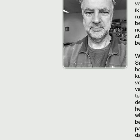
v
i
ru
be
no
st
be
W
Si
h
k
vo
v
t
d
h
w
be
p
d