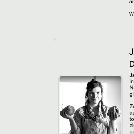
a
​W
J
i
N
g
Z
a
t
z
g