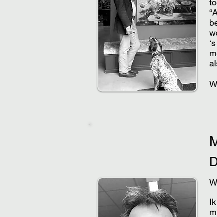
to
“A
be
w
‘s
m
al
W
W
I
mi