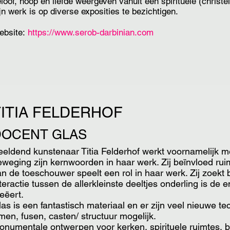
loof, hoop en liefde weergeven vanuit een spirituele (christeli
jn werk is op diverse exposities te bezichtigen.
ebsite:
https://www.serob-darbinian.com
TITIA FELDERHOF
DOCENT GLAS
eeldend kunstenaar Titia Felderhof werkt voornamelijk me
eweging zijn kernwoorden in haar werk. Zij beïnvloed rui
n de toeschouwer speelt een rol in haar werk. Zij zoekt 
teractie tussen de allerkleinste deeltjes onderling is de 
eëert.
as is een fantastisch materiaal en er zijn veel nieuwe te
jmen, fusen, casten/ structuur mogelijk.
onumentale ontwerpen voor kerken, spirituele ruimtes, 