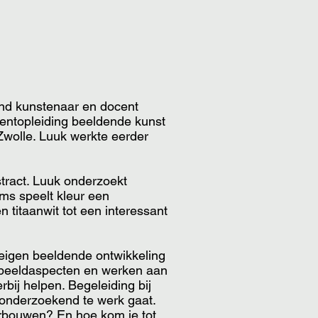
end kunstenaar en docent
centopleiding beeldende kunst
wolle. Luuk werkte eerder
stract. Luuk onderzoekt
oms speelt kleur een
n titaanwit tot een interessant
r eigen beeldende ontwikkeling
 beeldaspecten en werken aan
rbij helpen. Begeleiding bij
 onderzoekend te werk gaat.
erbouwen? En hoe kom je tot