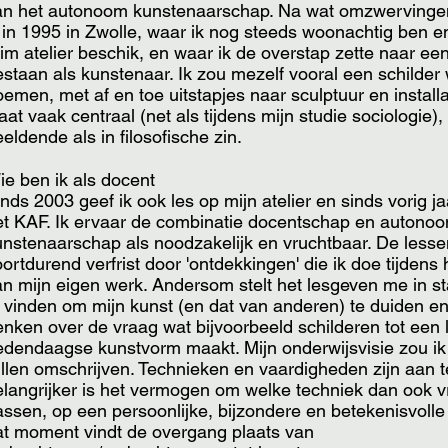
an het autonoom kunstenaarschap. Na wat omzwervinge
k in 1995 in Zwolle, waar ik nog steeds woonachtig ben e
im atelier beschik, en waar ik de overstap zette naar een 
staan als kunstenaar. Ik zou mezelf vooral een schilder 
emen, met af en toe uitstapjes naar sculptuur en install
aat vaak centraal (net als tijdens mijn studie sociologie),
eldende als in filosofische zin.
ie ben ik als docent
nds 2003 geef ik ook les op mijn atelier en sinds vorig j
et KAF. Ik ervaar de combinatie docentschap en autono
unstenaarschap als noodzakelijk en vruchtbaar. De less
ortdurend verfrist door 'ontdekkingen' die ik doe tijden
an mijn eigen werk. Andersom stelt het lesgeven me in s
e vinden om mijn kunst (en dat van anderen) te duiden en
enken over de vraag wat bijvoorbeeld schilderen tot een 
edendaagse kunstvorm maakt. Mijn onderwijsvisie zou ik 
illen omschrijven. Technieken en vaardigheden zijn aan t
langrijker is het vermogen om welke techniek dan ook vri
assen, op een persoonlijke, bijzondere en betekenisvolle
at moment vindt de overgang plaats van