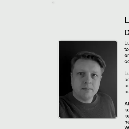
L
t
e
oo
Lu
b
be
b
Al
k
ke
h
W