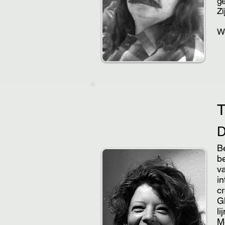
ge
Zi
W
B
b
va
in
cr
Gl
li
M