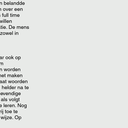
n belandde
n over een
full time
willen
atie. De mens
 zowel in
aar ook op
om
en worden
s het maken
taat woorden
 helder na te
levendige
als volgt
e leren. Nog
j toe te
 wijze. Op