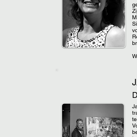
g
Z
M
Si
vo
Re
b
W
Ja
t
t
Vo
be