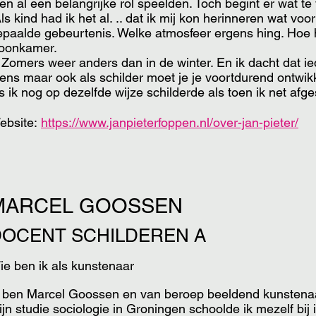
en al een belangrijke rol speelden. Toch begint er wat t
ls kind had ik het al. .. dat ik mij kon herinneren wat vo
paalde gebeurtenis. Welke atmosfeer ergens hing. Hoe het
oonkamer.
 Zomers weer anders dan in de winter. En ik dacht dat ie
ens maar ook als schilder moet je je voortdurend ontwikk
s ik nog op dezelfde wijze schilderde als toen ik net af
ebsite:
https://www.janpieterfoppen.nl/over-jan-pieter/
MARCEL GOOSSEN
DOCENT SCHILDEREN A
ie ben ik als kunstenaar
k ben Marcel Goossen en van beroep beeldend kunstenaar
jn studie sociologie in Groningen schoolde ik mezelf bij i