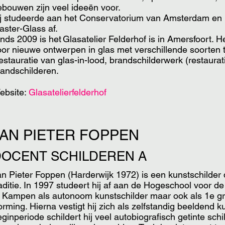
ebouwen zijn veel ideeën voor.
ij studeerde aan het Conservatorium van Amsterdam en 
aster-Glass af.
nds 2009 is het Glasatelier Felderhof is in Amersfoort. He
or nieuwe ontwerpen in glas met verschillende soorten te
stauratie van glas-in-lood, brandschilderwerk (restaurat
randschilderen.
ebsite:
Glasatelierfelderhof
JAN PIETER FOPPEN
DOCENT SCHILDEREN A
n Pieter Foppen (Harderwijk 1972) is een kunstschilder d
raditie. In 1997 studeert hij af aan de Hogeschool voor 
e Kampen als autonoom kunstschilder maar ook als 1e g
rming. Hierna vestigt hij zich als zelfstandig beeldend ku
ginperiode schildert hij veel autobiografisch getinte schil