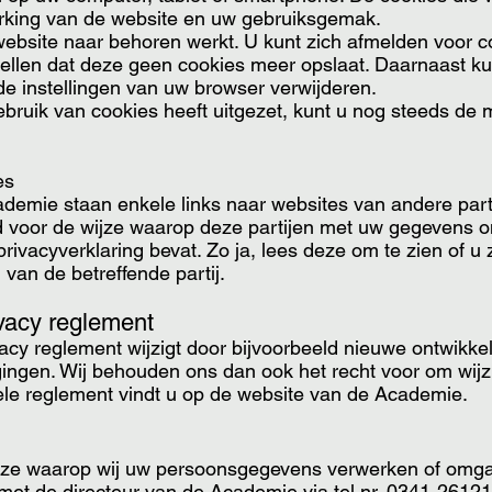
rking van de website en uw gebruiksgemak.
website naar behoren werkt. U kunt zich afmelden voor 
tellen dat deze geen cookies meer opslaat. Daarnaast kun
de instellingen van uw browser verwijderen.
ebruik van cookies heeft uitgezet, kunt u nog steeds de
es
demie staan enkele links naar websites van andere par
d voor de wijze waarop deze partijen met uw gegevens 
rivacyverklaring bevat. Zo ja, lees deze om te zien of u 
van de betreffende partij.
ivacy reglement
acy reglement wijzigt door bijvoorbeeld nieuwe ontwikk
jzigingen. Wij behouden ons dan ook het recht voor om wij
ele reglement vindt u op de website van de Academie.
ijze waarop wij uw persoonsgegevens verwerken of omg
met de directeur van de Academie via tel.nr. 0341-26121