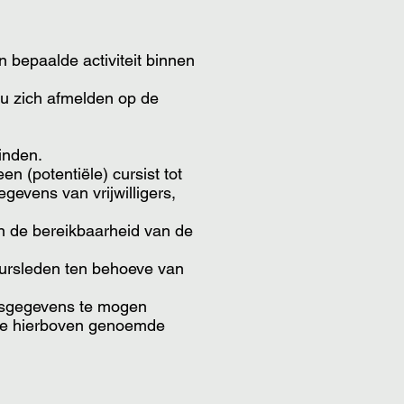
n bepaalde activiteit binnen
 u zich afmelden op de
inden.
n (potentiële) cursist tot
gevens van vrijwilligers,
n de bereikbaarheid van de
uursleden ten behoeve van
onsgegevens te mogen
rige hierboven genoemde