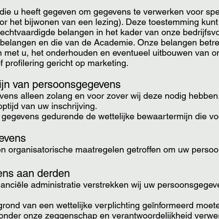
 die u heeft gegeven om gegevens te verwerken voor spe
oor het bijwonen van een lezing). Deze toestemming kunt u
echtvaardigde belangen in het kader van onze bedrijfsvo
belangen en die van de Academie. Onze belangen betref
 met u, het onderhouden en eventueel uitbouwen van on
f profilering gericht op marketing.​
ijn van persoonsgegevens
ens alleen zolang en voor zover wij deze nodig hebbe
ptijd van uw inschrijving.
de gegevens gedurende de wettelijke bewaartermijn die v
gevens
 organisatorische maatregelen getroffen om uw persoo
ens aan derden
inanciële administratie verstrekken wij uw persoonsgege
grond van een wettelijke verplichting geïnformeerd moe
 onder onze zeggenschap en verantwoordelijkheid verwe