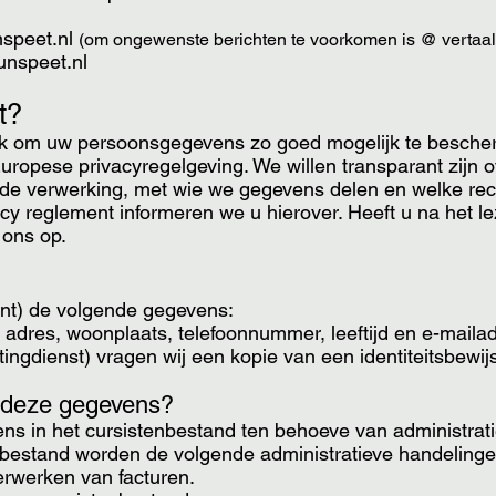
nspeet.nl
(om ongewenste berichten te voorkomen is @ vertaald
nspeet.nl
t?
lijk om uw persoonsgegevens zo goed mogelijk te besch
uropese privacyregelgeving. We willen transparant zijn 
de verwerking, met wie we gegevens delen en welke rec
acy reglement informeren we u hierover. Heeft u na het l
ons op.
nt) de volgende gegevens:
adres, woonplaats, telefoonnummer, leeftijd en e-mailad
stingdienst) vragen wij een kopie van een identiteitsbewij
 deze gegevens?
ns in het cursistenbestand ten behoeve van administrat
nbestand worden de volgende administratieve handelingen
rwerken van facturen.