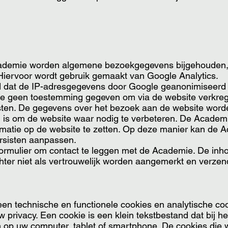
ademie worden algemene bezoekgegevens bijgehouden,
Hiervoor wordt gebruik gemaakt van Google Analytics.
ld dat de IP-adresgegevens door Google geanonimiseerd
 geen toestemming gegeven om via de website verkrege
sten. De gegevens over het bezoek aan de website wor
en is om de website waar nodig te verbeteren. De Acade
rmatie op de website te zetten. Op deze manier kan de A
ursisten aanpassen.
ormulier om contact te leggen met de Academie. De inho
hter niet als vertrouwelijk worden aangemerkt en verzen
een technische en functionele cookies en analytische c
privacy. Een cookie is een klein tekstbestand dat bij h
op uw computer, tablet of smartphone. De cookies die wi