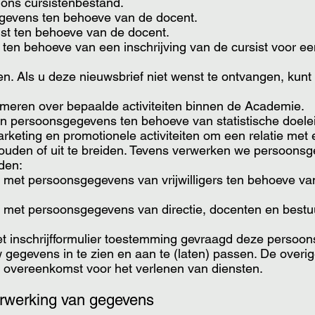
 ons cursistenbestand.
egevens ten behoeve van de docent.
jst ten behoeve van de docent.
 ten behoeve van een inschrijving van de cursist voor ee
n. Als u deze nieuwsbrief niet wenst te ontvangen, kunt
ormeren over bepaalde activiteiten binnen de Academie.
an persoonsgegevens ten behoeve van statistische doele
rketing en promotionele activiteiten om een relatie met ee
houden of uit te breiden. Tevens verwerken we persoonsge
eden:
t met persoonsgegevens van vrijwilligers ten behoeve va
t met persoonsgegevens van directie, docenten en best
et inschrijfformulier toestemming gevraagd deze perso
w gegevens in te zien en aan te (laten) passen. De ove
 overeenkomst voor het verlenen van diensten.
erwerking van gegevens