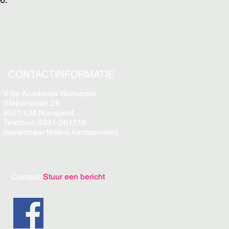
CONTACTINFORMATIE
Vrije Academie Nunspeet
Stationslaan 28
8071 CM Nunspeet.
Telefoon: 0341-261216
(bereikbaar tijdens kantooruren)
Contact:
Stuur een bericht